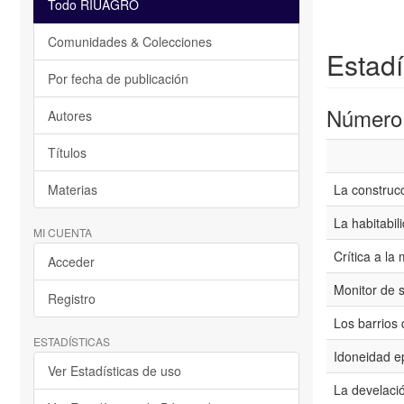
Todo RIUAGRO
Comunidades & Colecciones
Estadí
Por fecha de publicación
Número t
Autores
Títulos
Materias
La construcc
La habitabil
MI CUENTA
Crítica a la
Acceder
Monitor de si
Registro
Los barrios
ESTADÍSTICAS
Idoneidad e
Ver Estadísticas de uso
La develaci