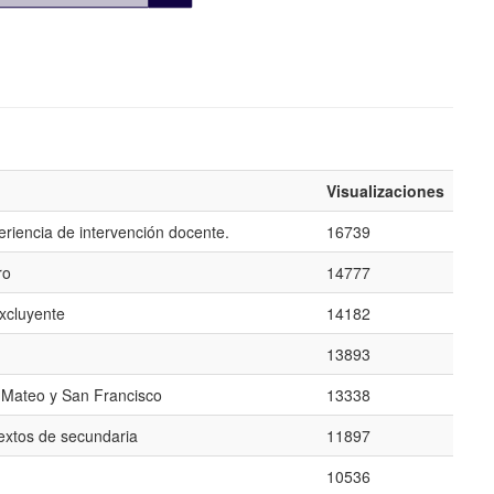
Visualizaciones
eriencia de intervención docente.
16739
ro
14777
excluyente
14182
13893
n Mateo y San Francisco
13338
textos de secundaria
11897
10536