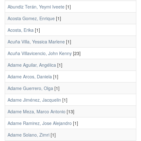
Abundiz Terán, Yeymi Iveete
[1]
Acosta Gomez, Enrique
[1]
Acosta, Erika
[1]
Acuña Villa, Yessica Marlene
[1]
Acuña Villavicencio, John Kenny
[23]
Adame Aguilar, Angélica
[1]
Adame Arcos, Daniela
[1]
Adame Guerrero, Olga
[1]
Adame Jiménez, Jacquelin
[1]
Adame Meza, Marco Antonio
[13]
Adame Ramirez, Jose Alejandro
[1]
Adame Solano, Zimri
[1]